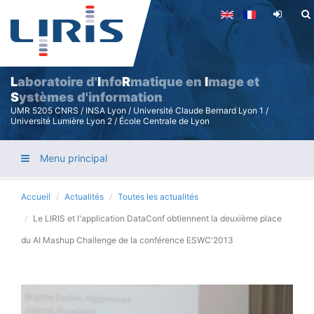
Aller
au
contenu
principal
L
aboratoire d'
I
nfo
R
matique en
I
mage et
S
ystèmes d'information
UMR 5205 CNRS / INSA Lyon / Université Claude Bernard Lyon 1 /
Université Lumière Lyon 2 / École Centrale de Lyon
Menu principal
Accueil
Actualités
Toutes les actualités
Le LIRIS et l'application DataConf obtiennent la deuxième place
du AI Mashup Challenge de la conférence ESWC'2013