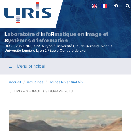
Aller
au
contenu
principal
L
aboratoire d'
I
nfo
R
matique en
I
mage et
S
ystèmes d'information
UMR 5205 CNRS / INSA Lyon / Université Claude Bernard Lyon 1 /
Université Lumière Lyon 2 / École Centrale de Lyon
Menu principal
Accueil
Actualités
Toutes les actualités
LIRIS - GEOMOD à SIGGRAPH 2013