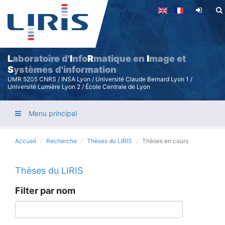
Aller
au
contenu
principal
L
aboratoire d'
I
nfo
R
matique en
I
mage et
S
ystèmes d'information
UMR 5205 CNRS / INSA Lyon / Université Claude Bernard Lyon 1 /
Université Lumière Lyon 2 / École Centrale de Lyon
Menu principal
Accueil
Recherche
Thèses du LIRIS
Thèses en cours
Thèses du LIRIS
Filter par nom