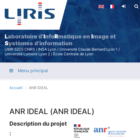
Aller
au
contenu
principal
L
aboratoire d'
I
nfo
R
matique en
I
mage et
S
ystèmes d'information
UMR 5205 CNRS / INSA Lyon / Université Claude Bernard Lyon 1 /
Université Lumière Lyon 2 / École Centrale de Lyon
Menu principal
Accueil
ANR IDEAL
ANR IDEAL (ANR IDEAL)
Description du projet
: