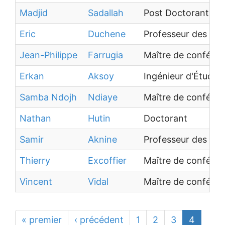
Madjid
Sadallah
Post Doctorant
Eric
Duchene
Professeur des uni
Jean-Philippe
Farrugia
Maître de confére
Erkan
Aksoy
Ingénieur d'Études
Samba Ndojh
Ndiaye
Maître de confére
Nathan
Hutin
Doctorant
Samir
Aknine
Professeur des uni
Thierry
Excoffier
Maître de confére
Vincent
Vidal
Maître de confére
« premier
‹ précédent
1
2
3
4