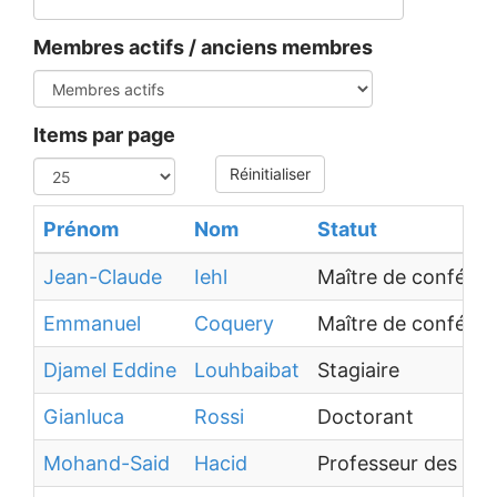
Membres actifs / anciens membres
Items par page
Réinitialiser
Prénom
Nom
Statut
Jean-Claude
Iehl
Maître de confére
Emmanuel
Coquery
Maître de confére
Djamel Eddine
Louhbaibat
Stagiaire
Gianluca
Rossi
Doctorant
Mohand-Said
Hacid
Professeur des uni