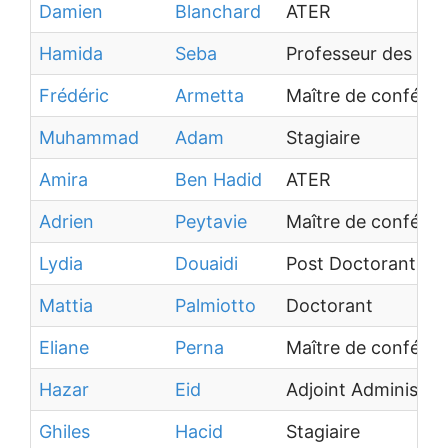
Damien
Blanchard
ATER
Hamida
Seba
Professeur des uni
Frédéric
Armetta
Maître de confére
Muhammad
Adam
Stagiaire
Amira
Ben Hadid
ATER
Adrien
Peytavie
Maître de confére
Lydia
Douaidi
Post Doctorant
Mattia
Palmiotto
Doctorant
Eliane
Perna
Maître de confére
Hazar
Eid
Adjoint Administrat
Ghiles
Hacid
Stagiaire