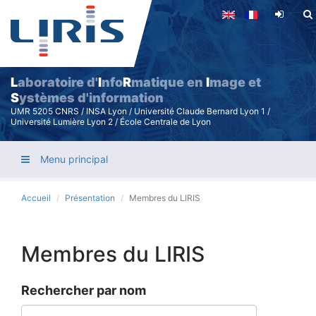
Aller
au
contenu
principal
L
aboratoire d'
I
nfo
R
matique en
I
mage et
S
ystèmes d'information
UMR 5205 CNRS / INSA Lyon / Université Claude Bernard Lyon 1 /
Université Lumière Lyon 2 / École Centrale de Lyon
Menu principal
Accueil
Présentation
Membres du LIRIS
Membres du LIRIS
Rechercher par nom