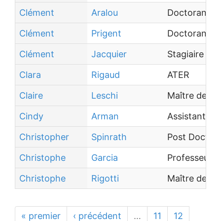
Clément
Aralou
Doctorant
Clément
Prigent
Doctorant
Clément
Jacquier
Stagiaire
Clara
Rigaud
ATER
Claire
Leschi
Maître de co
Cindy
Arman
Assistant In
Christopher
Spinrath
Post Doctor
Christophe
Garcia
Professeur d
Christophe
Rigotti
Maître de c
« premier
‹ précédent
…
11
12