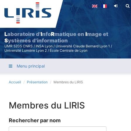
Aller
au
contenu
principal
L
aboratoire d'
I
nfo
R
matique en
I
mage et
S
ystèmes d'information
UMR 5205 CNRS / INSA Lyon / Université Claude Bernard Lyon 1 /
Université Lumière Lyon 2 / École Centrale de Lyon
Menu principal
Accueil
Présentation
Membres du LIRIS
Membres du LIRIS
Rechercher par nom