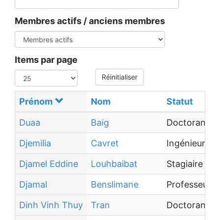
Membres actifs / anciens membres
Items par page
Réinitialiser
Prénom
Nom
Statut
Duaa
Baig
Doctorant
Djemilia
Cavret
Ingénieur d
Djamel Eddine
Louhbaibat
Stagiaire
Djamal
Benslimane
Professeur d
Dinh Vinh Thuy
Tran
Doctorant