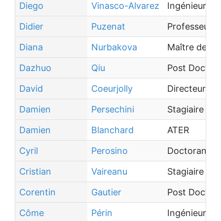
Diego
Vinasco-Alvarez
Ingénieur d
Didier
Puzenat
Professeur d
Diana
Nurbakova
Maître de c
Dazhuo
Qiu
Post Doctor
David
Coeurjolly
Directeur d
Damien
Persechini
Stagiaire
Damien
Blanchard
ATER
Cyril
Perosino
Doctorant
Cristian
Vaireanu
Stagiaire
Corentin
Gautier
Post Doctor
Côme
Périn
Ingénieur d'