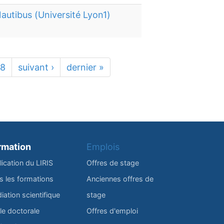
autibus (Université Lyon1)
18
suivant ›
dernier »
rmation
Emplois
lication du LIRIS
Offres de stage
s les formations
Anciennes offres de
iation scientifique
stage
le doctorale
Offres d'emploi