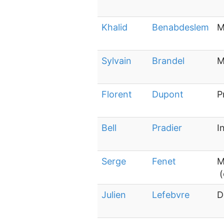
Khalid
Benabdeslem
M
Sylvain
Brandel
M
Florent
Dupont
P
Bell
Pradier
I
Serge
Fenet
M
(
Julien
Lefebvre
D