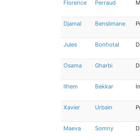
Florence
Perraud
M
Djamal
Benslimane
P
Jules
Bonhotal
D
Osama
Gharbi
D
Ilhem
Bekkar
I
Xavier
Urbain
P
Maeva
Somny
D