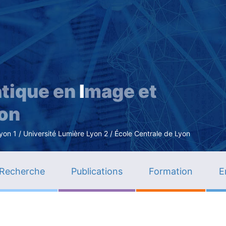
Aller
au
contenu
principal
tique en
I
mage et
ion
n 1 / Université Lumière Lyon 2 / École Centrale de Lyon
Recherche
Publications
Formation
E