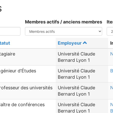
S
Membres actifs / anciens membres
It
tatut
Employeur
I
tagiaire
Université Claude
N
Bernard Lyon 1
ngénieur d'Études
Université Claude
B
Bernard Lyon 1
rofesseur des universités
Université Claude
N
Bernard Lyon 1
aître de conférences
Université Claude
N
Bernard Lyon 1
B