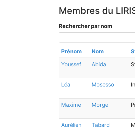
Membres du LIRI
Rechercher par nom
Prénom
Nom
S
Youssef
Abida
S
Léa
Mosesso
I
Maxime
Morge
P
Aurélien
Tabard
M