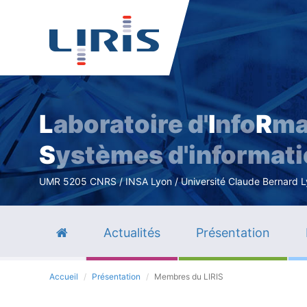
L
aboratoire d'
I
nfo
R
ma
S
ystèmes d'informat
UMR 5205 CNRS / INSA Lyon / Université Claude Bernard Lyo
Actualités
Présentation
Accueil
Présentation
Membres du LIRIS