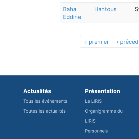
Baha
Hantous
S
Eddine
« premier
‹ précéd
Actualités
Présentation
Tous les événements
Le LIRIS
Toutes les actualités
Organigramme du
LIRIS
Personnels