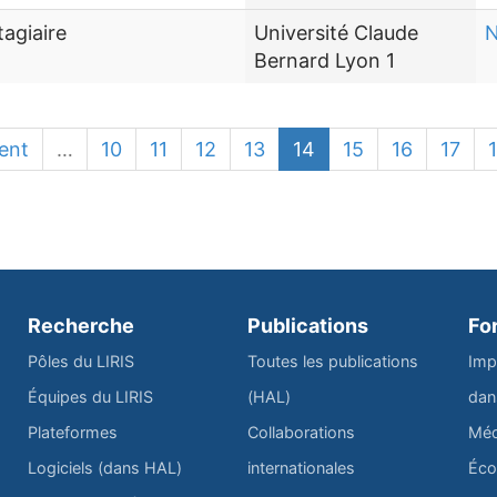
tagiaire
Université Claude
N
Bernard Lyon 1
ent
…
10
11
12
13
14
15
16
17
Recherche
Publications
Fo
Pôles du LIRIS
Toutes les publications
Imp
Équipes du LIRIS
(HAL)
dan
Plateformes
Collaborations
Méd
Logiciels (dans HAL)
internationales
Éco