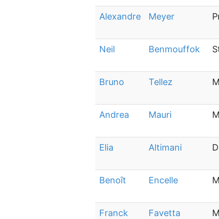
Alexandre
Meyer
P
Neil
Benmouffok
S
Bruno
Tellez
M
Andrea
Mauri
M
Elia
Altimani
D
Benoît
Encelle
M
Franck
Favetta
M