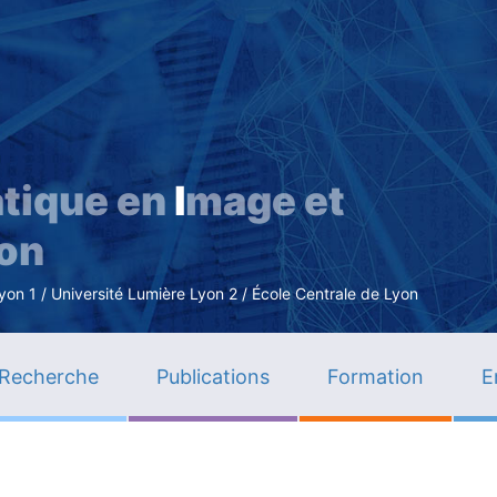
Aller
au
contenu
principal
tique en
I
mage et
ion
n 1 / Université Lumière Lyon 2 / École Centrale de Lyon
Recherche
Publications
Formation
E