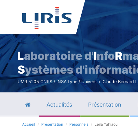
L
aboratoire d'
I
nfo
R
ma
S
ystèmes d'informat
UMR 5205 CNRS / INSA Lyon / Université Claude Bernard Lyo
Actualités
Présentation
Accueil
Présentation
Personnels
Leila Yahiaoui