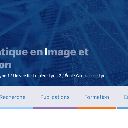
Aller
au
contenu
principal
tique en
I
mage et
ion
n 1 / Université Lumière Lyon 2 / École Centrale de Lyon
Recherche
Publications
Formation
E