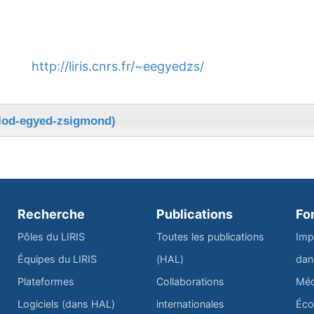
http://liris.cnrs.fr/~eegyedzs/
elod-egyed-zsigmond)
Recherche
Publications
Fo
Pôles du LIRIS
Toutes les publications
Imp
Équipes du LIRIS
(HAL)
dan
Plateformes
Collaborations
Méd
Logiciels (dans HAL)
internationales
Éco