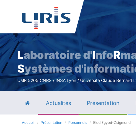
L
aboratoire d'
I
nfo
R
ma
S
ystèmes d'informat
UMR 5205 CNRS / INSA Lyon / Université Claude Bernard Lyo
Actualités
Présentation
Accueil
Présentation
Personnels
Elod Egyed-Zsigmond