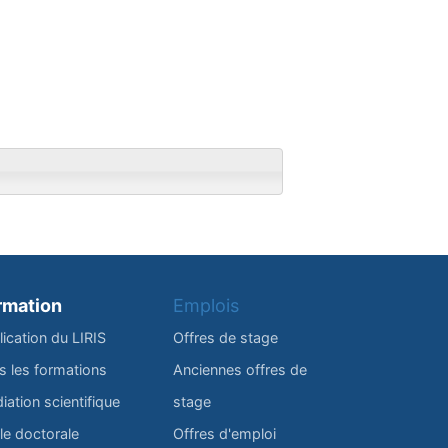
rmation
Emplois
lication du LIRIS
Offres de stage
s les formations
Anciennes offres de
iation scientifique
stage
le doctorale
Offres d'emploi