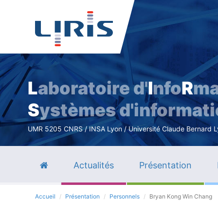
L
aboratoire d'
I
nfo
R
ma
S
ystèmes d'informat
UMR 5205 CNRS / INSA Lyon / Université Claude Bernard Lyo
Actualités
Présentation
Accueil
Présentation
Personnels
Bryan Kong Win Chang