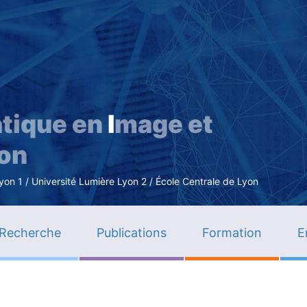
Aller
au
contenu
principal
tique en
I
mage et
ion
n 1 / Université Lumière Lyon 2 / École Centrale de Lyon
Recherche
Publications
Formation
E