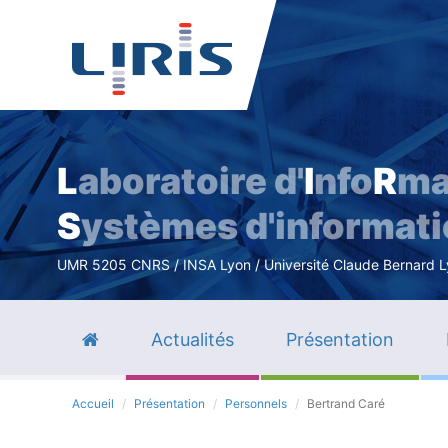
L
aboratoire d'
I
nfo
R
ma
S
ystèmes d'informat
UMR 5205 CNRS / INSA Lyon / Université Claude Bernard Lyo
Actualités
Présentation
Accueil
Présentation
Personnels
Bertrand Caré