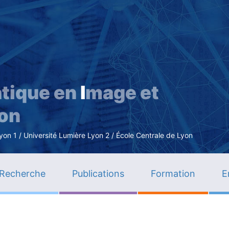
Aller
au
contenu
principal
tique en
I
mage et
ion
n 1 / Université Lumière Lyon 2 / École Centrale de Lyon
Recherche
Publications
Formation
E