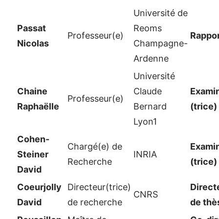
Université de
Passat
Reoms
Professeur(e)
Rappor
Nicolas
Champagne-
Ardenne
Université
Chaine
Claude
Examin
Professeur(e)
Raphaëlle
Bernard
(trice)
Lyon1
Cohen-
Chargé(e) de
Examin
Steiner
INRIA
Recherche
(trice)
David
Coeurjolly
Directeur(trice)
Direct
CNRS
David
de recherche
de thè