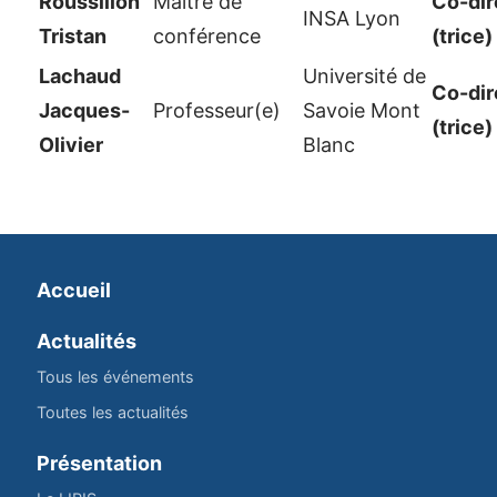
Roussillon
Maître de
Co-dir
INSA Lyon
Tristan
conférence
(trice)
Lachaud
Université de
Co-dir
Jacques-
Professeur(e)
Savoie Mont
(trice)
Olivier
Blanc
Accueil
Actualités
Tous les événements
Toutes les actualités
Présentation