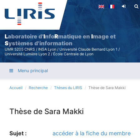
Aller
au
contenu
principal
L
aboratoire d'
I
nfo
R
matique en
I
mage et
S
ystèmes d'information
UMR 5205 CNRS / INSA Lyon / Université Claude Bernard Lyon 1 /
Université Lumière Lyon 2 / École Centrale de Lyon
Menu principal
Accueil
Recherche
Thèses du LIRIS
Thèse de Sara Makki
Thèse de Sara Makki
Sujet :
accéder à la fiche du membre