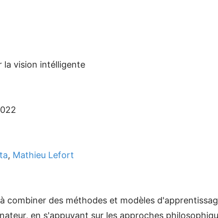
a vision intélligente
2022
ta
,
Mathieu Lefort
ra à combiner des méthodes et modèles d'apprentissa
inateur, en s'appuyant sur les approches philosophiqu