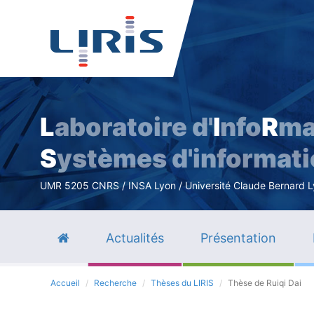
L
aboratoire d'
I
nfo
R
ma
S
ystèmes d'informat
UMR 5205 CNRS / INSA Lyon / Université Claude Bernard Lyo
Actualités
Présentation
Accueil
Recherche
Thèses du LIRIS
Thèse de Ruiqi Dai