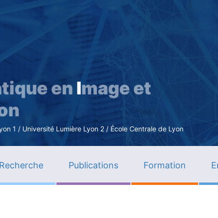
Aller
au
contenu
principal
tique en
I
mage et
ion
n 1 / Université Lumière Lyon 2 / École Centrale de Lyon
Recherche
Publications
Formation
E