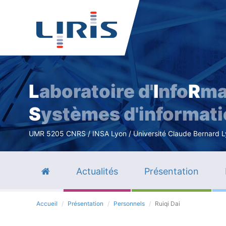
L
aboratoire d'
I
nfo
R
ma
S
ystèmes d'informat
UMR 5205 CNRS / INSA Lyon / Université Claude Bernard Lyo
Actualités
Présentation
Accueil
Présentation
Personnels
Ruiqi Dai