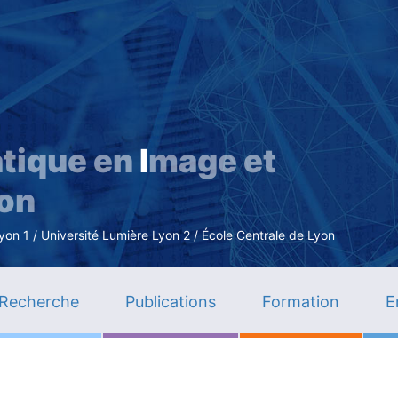
Aller
au
contenu
principal
tique en
I
mage et
ion
n 1 / Université Lumière Lyon 2 / École Centrale de Lyon
Recherche
Publications
Formation
E