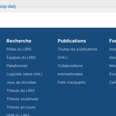
iqi-dai)
Recherche
Publications
Fo
Pôles du LIRIS
Toutes les publications
Imp
Équipes du LIRIS
(HAL)
dan
Plateformes
Collaborations
Méd
Logiciels (dans HAL)
internationales
Éco
Jeux de données
Faits marquants
Caf
Thèses du LIRIS
Thèses soutenues
Thèses en cours
HDR du LIRIS