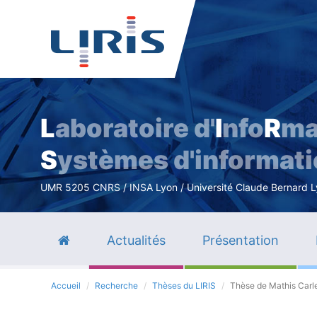
L
aboratoire d'
I
nfo
R
ma
S
ystèmes d'informat
UMR 5205 CNRS / INSA Lyon / Université Claude Bernard Lyo
Actualités
Présentation
Accueil
Recherche
Thèses du LIRIS
Thèse de Mathis Carl