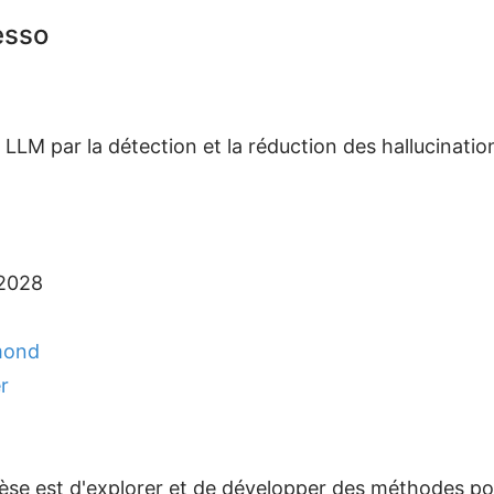
esso
s LLM par la détection et la réduction des hallucinati
/2028
mond
r
thèse est d'explorer et de développer des méthodes pou