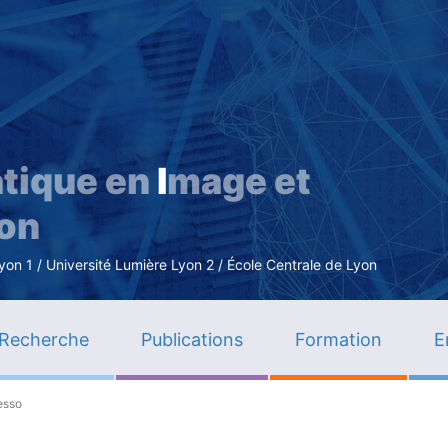
Aller
au
contenu
principal
tique en
I
mage et
ion
n 1 / Université Lumière Lyon 2 / École Centrale de Lyon
Recherche
Publications
Formation
E
esso