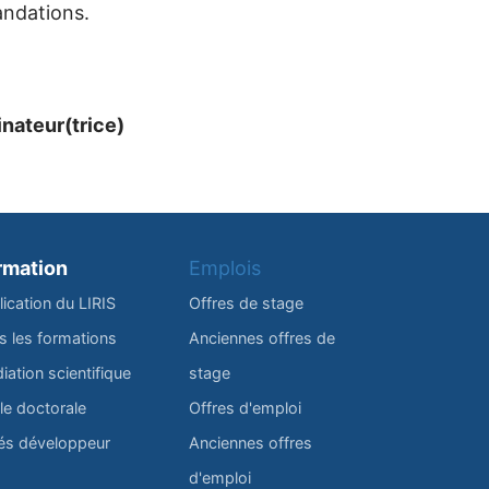
andations.
nateur​(trice)
rmation
Emplois
lication du LIRIS
Offres de stage
s les formations
Anciennes offres de
iation scientifique
stage
le doctorale
Offres d'emploi
és développeur
Anciennes offres
d'emploi