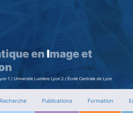
Aller
au
contenu
principal
tique en
I
mage et
ion
n 1 / Université Lumière Lyon 2 / École Centrale de Lyon
Recherche
Publications
Formation
E