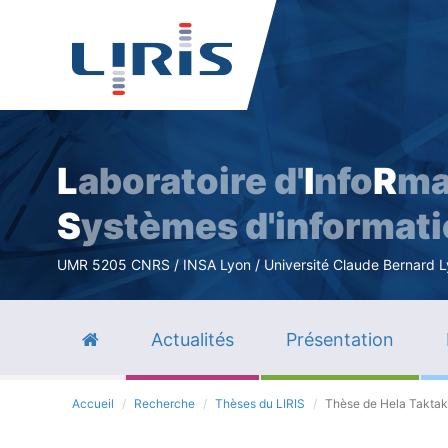
L
aboratoire d'
I
nfo
R
ma
S
ystèmes d'informat
UMR 5205 CNRS / INSA Lyon / Université Claude Bernard Lyo
Actualités
Présentation
Accueil
Recherche
Thèses du LIRIS
Thèse de Hela Taktak