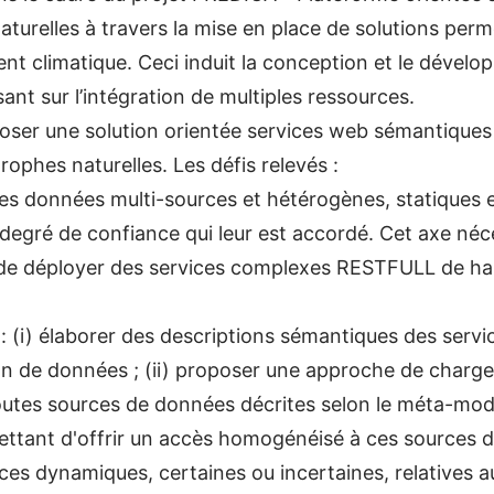
turelles à travers la mise en place de solutions perm
nt climatique. Ceci induit la conception et le déve
nt sur l’intégration de multiples ressources.
poser une solution orientée services web sémantiques
rophes naturelles. Les défis relevés :
on des données multi-sources et hétérogènes, statiqu
u degré de confiance qui leur est accordé. Cet axe n
de déployer des services complexes RESTFULL de ha
de : (i) élaborer des descriptions sémantiques des ser
on de données ; (ii) proposer une approche de char
utes sources de données décrites selon le méta-modèle
ttant d'offrir un accès homogénéisé à ces sources 
nces dynamiques, certaines ou incertaines, relative