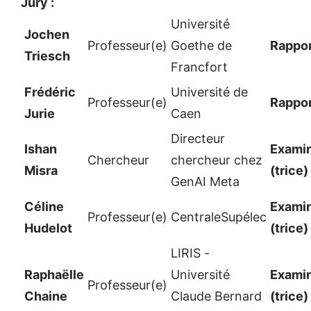
Jury :
Université
Jochen
Professeur(e)
Goethe de
Rappor
Triesch
Francfort
Frédéric
Université de
Professeur(e)
Rappor
Jurie
Caen
Directeur
Ishan
Examin
Chercheur
chercheur chez
Misra
(trice)
GenAI Meta
Céline
Examin
Professeur(e)
CentraleSupélec
Hudelot
(trice)
LIRIS -
Raphaëlle
Université
Examin
Professeur(e)
Chaine
Claude Bernard
(trice)