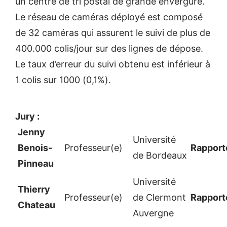
un centre de tri postal de grande envergure.
Le réseau de caméras déployé est composé
de 32 caméras qui assurent le suivi de plus de
400.000 colis/jour sur des lignes de dépose.
Le taux d’erreur du suivi obtenu est inférieur à
1 colis sur 1000 (0,1%).
Jury :
Jenny
Université
Benois-
Professeur(e)
Rapport
de Bordeaux
Pinneau
Université
Thierry
Professeur(e)
de Clermont
Rapport
Chateau
Auvergne