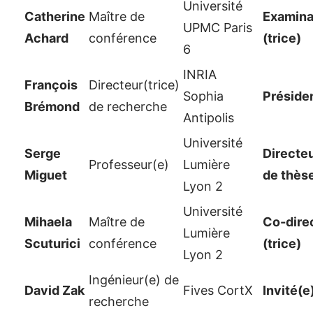
Université
Catherine
Maître de
Examina
UPMC Paris
Achard
conférence
(trice)
6
INRIA
François
Directeur(trice)
Sophia
Préside
Brémond
de recherche
Antipolis
Université
Serge
Directeu
Professeur(e)
Lumière
Miguet
de thès
Lyon 2
Université
Mihaela
Maître de
Co-dire
Lumière
Scuturici
conférence
(trice)
Lyon 2
Ingénieur(e) de
David Zak
Fives CortX
Invité(e
recherche