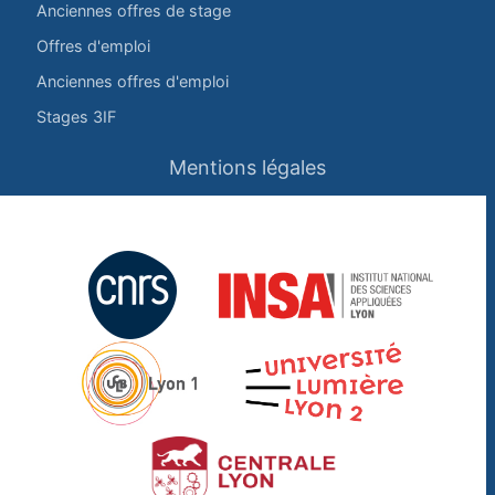
Anciennes offres de stage
Offres d'emploi
Anciennes offres d'emploi
Stages 3IF
Mentions légales