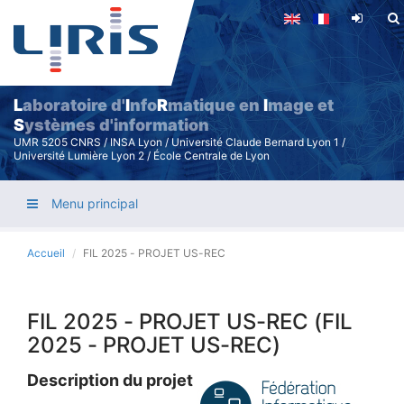
Aller
au
contenu
principal
L
aboratoire d'
I
nfo
R
matique en
I
mage et
S
ystèmes d'information
UMR 5205 CNRS / INSA Lyon / Université Claude Bernard Lyon 1 /
Université Lumière Lyon 2 / École Centrale de Lyon
Menu principal
Accueil
FIL 2025 - PROJET US-REC
FIL 2025 - PROJET US-REC (FIL
2025 - PROJET US-REC)
Description du projet