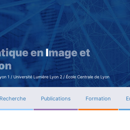
Aller
au
contenu
principal
tique en
I
mage et
ion
n 1 / Université Lumière Lyon 2 / École Centrale de Lyon
Recherche
Publications
Formation
E