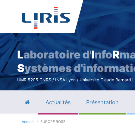
L
aboratoire d'
I
nfo
R
ma
S
ystèmes d'informat
UMR 5205 CNRS / INSA Lyon / Université Claude Bernard Lyo
Actualités
Présentation
Accueil
EUROPE ROSE