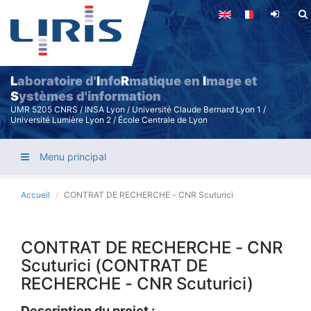
Aller
au
contenu
principal
L
aboratoire d'
I
nfo
R
matique en
I
mage et
S
ystèmes d'information
UMR 5205 CNRS / INSA Lyon / Université Claude Bernard Lyon 1 /
Université Lumière Lyon 2 / École Centrale de Lyon
Menu principal
Accueil
CONTRAT DE RECHERCHE - CNR Scuturici
CONTRAT DE RECHERCHE - CNR
Scuturici (CONTRAT DE
RECHERCHE - CNR Scuturici)
Description du projet :