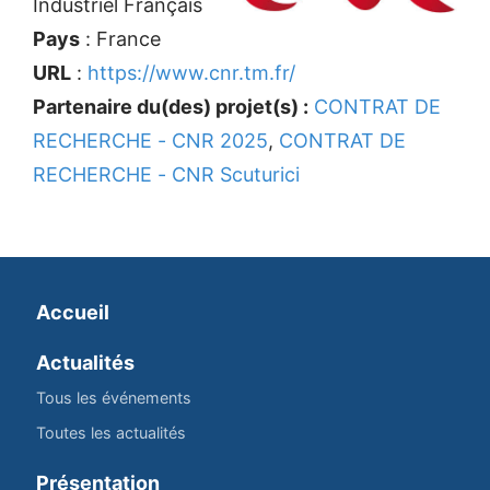
Industriel Français
Pays
: France
URL
:
https://www.cnr.tm.fr/
Partenaire du(des) projet(s) :
CONTRAT DE
RECHERCHE - CNR 2025
,
CONTRAT DE
RECHERCHE - CNR Scuturici
Accueil
Actualités
Tous les événements
Toutes les actualités
Présentation