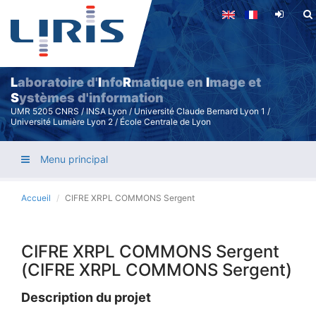
Aller
au
contenu
principal
L
aboratoire d'
I
nfo
R
matique en
I
mage et
S
ystèmes d'information
UMR 5205 CNRS / INSA Lyon / Université Claude Bernard Lyon 1 /
Université Lumière Lyon 2 / École Centrale de Lyon
Menu principal
Accueil
CIFRE XRPL COMMONS Sergent
CIFRE XRPL COMMONS Sergent
(CIFRE XRPL COMMONS Sergent)
Description du projet