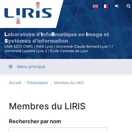
Aller
au
contenu
principal
L
aboratoire d'
I
nfo
R
matique en
I
mage et
S
ystèmes d'information
UMR 5205 CNRS / INSA Lyon / Université Claude Bernard Lyon 1 /
Université Lumière Lyon 2 / École Centrale de Lyon
Menu principal
Accueil
Présentation
Membres du LIRIS
Membres du LIRIS
Rechercher par nom