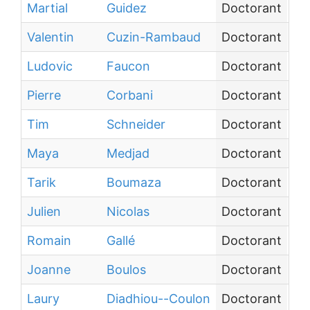
Martial
Guidez
Doctorant
In
Valentin
Cuzin-Rambaud
Doctorant
Un
Ludovic
Faucon
Doctorant
Ce
Pierre
Corbani
Doctorant
Éc
Tim
Schneider
Doctorant
Éc
Maya
Medjad
Doctorant
Au
Tarik
Boumaza
Doctorant
Au
Julien
Nicolas
Doctorant
Ce
Romain
Gallé
Doctorant
Au
Joanne
Boulos
Doctorant
Au
Laury
Diadhiou--Coulon
Doctorant
Ce