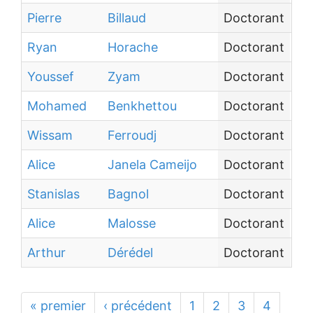
Pierre
Billaud
Doctorant
In
Ryan
Horache
Doctorant
Un
Youssef
Zyam
Doctorant
Au
Mohamed
Benkhettou
Doctorant
Au
Wissam
Ferroudj
Doctorant
In
Alice
Janela Cameijo
Doctorant
Au
Stanislas
Bagnol
Doctorant
Au
Alice
Malosse
Doctorant
Ce
Arthur
Dérédel
Doctorant
Au
« premier
‹ précédent
1
2
3
4