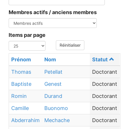
Membres actifs / anciens membres
Items par page
Réinitialiser
Prénom
Nom
Statut
Em
Thomas
Petellat
Doctorant
Un
Baptiste
Genest
Doctorant
Ce
Romin
Durand
Doctorant
Au
Camille
Buonomo
Doctorant
Ce
Abderrahim
Mechache
Doctorant
Un