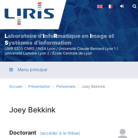
Aller
au
contenu
principal
L
aboratoire d'
I
nfo
R
matique en
I
mage et
S
ystèmes d'information
UMR 5205 CNRS / INSA Lyon / Université Claude Bernard Lyon 1 /
Université Lumière Lyon 2 / École Centrale de Lyon
Menu principal
Accueil
Présentation
Personnels
Joey Bekkink
Joey Bekkink
Doctorant
(
accéder à la thèse
)