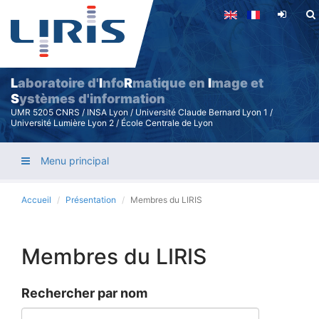
Aller
au
contenu
principal
L
aboratoire d'
I
nfo
R
matique en
I
mage et
S
ystèmes d'information
UMR 5205 CNRS / INSA Lyon / Université Claude Bernard Lyon 1 /
Université Lumière Lyon 2 / École Centrale de Lyon
Menu principal
Accueil
Présentation
Membres du LIRIS
Membres du LIRIS
Rechercher par nom