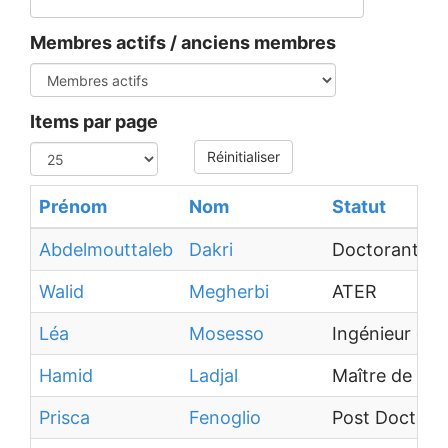
Membres actifs / anciens membres
Items par page
Réinitialiser
Prénom
Nom
Statut
Abdelmouttaleb
Dakri
Doctorant
Walid
Megherbi
ATER
Léa
Mosesso
Ingénieur d'É
Hamid
Ladjal
Maître de co
Prisca
Fenoglio
Post Doctora