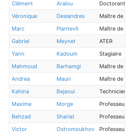
Clément
Aralou
Doctorant
Véronique
Deslandres
Maître de co
Marc
Plantevit
Maître de con
Gabriel
Meynet
ATER
Yann
Kadoum
Stagiaire
Mahmoud
Barhamgi
Maître de con
Andrea
Mauri
Maître de co
Kahina
Bejaoui
Technicien
Maxime
Morge
Professeur de
Behzad
Shariat
Professeur de
Victor
Ostromoukhov
Professeur de