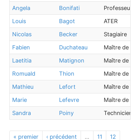
Angela
Bonifati
Professeur de
Louis
Bagot
ATER
Nicolas
Becker
Stagiaire
Fabien
Duchateau
Maître de co
Laetitia
Matignon
Maître de co
Romuald
Thion
Maître de co
Mathieu
Lefort
Maître de co
Marie
Lefevre
Maître de co
Sandra
Poiny
Technicien
« premier
‹ précédent
…
11
12