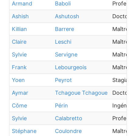
Armand
Baboli
Professeu
Ashish
Ashutosh
Doctoran
Killian
Barrere
Maître d
Claire
Leschi
Maître d
Sylvie
Servigne
Maître d
Frank
Lebourgeois
Maître d
Yoen
Peyrot
Stagiaire
Aymar
Tchagoue Tchagoue
Doctoran
Côme
Périn
Ingénieu
Sylvie
Calabretto
Professeu
Stéphane
Coulondre
Maître d