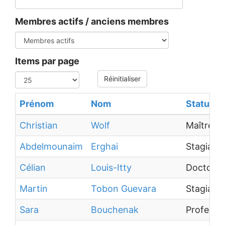
Membres actifs / anciens membres
Items par page
Réinitialiser
Prénom
Nom
Statut
Christian
Wolf
Maître d
Abdelmounaim
Erghai
Stagiaire
Célian
Louis-Itty
Doctoran
Martin
Tobon Guevara
Stagiaire
Sara
Bouchenak
Professeu