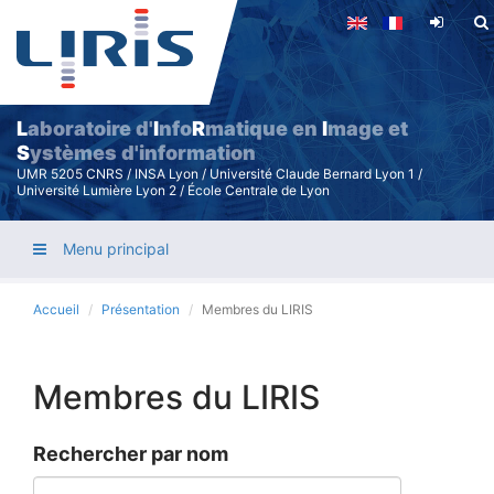
Aller
au
contenu
principal
L
aboratoire d'
I
nfo
R
matique en
I
mage et
S
ystèmes d'information
UMR 5205 CNRS / INSA Lyon / Université Claude Bernard Lyon 1 /
Université Lumière Lyon 2 / École Centrale de Lyon
Menu principal
Accueil
Présentation
Membres du LIRIS
Membres du LIRIS
Rechercher par nom