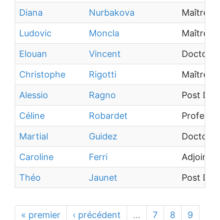
Diana
Nurbakova
Maître d
Ludovic
Moncla
Maître d
Elouan
Vincent
Doctoran
Christophe
Rigotti
Maître d
Alessio
Ragno
Post Doc
Céline
Robardet
Professeu
Martial
Guidez
Doctoran
Caroline
Ferri
Adjoint A
Théo
Jaunet
Post Doc
« premier
‹ précédent
…
7
8
9