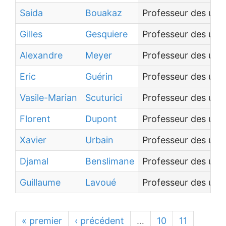
Saida
Bouakaz
Professeur des univ
Gilles
Gesquiere
Professeur des univ
Alexandre
Meyer
Professeur des univ
Eric
Guérin
Professeur des univ
Vasile-Marian
Scuturici
Professeur des univ
Florent
Dupont
Professeur des univ
Xavier
Urbain
Professeur des univ
Djamal
Benslimane
Professeur des univ
Guillaume
Lavoué
Professeur des univ
« premier
‹ précédent
…
10
11