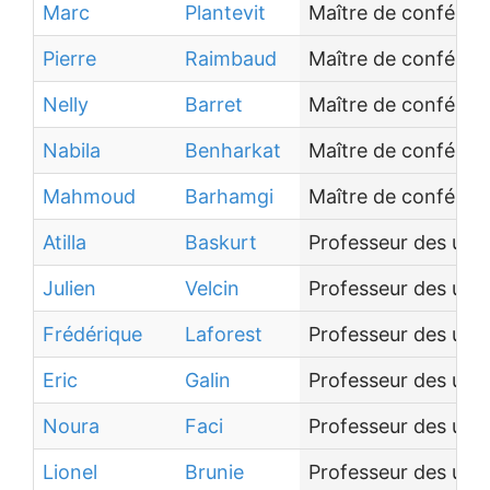
Marc
Plantevit
Maître de conférenc
Pierre
Raimbaud
Maître de conféren
Nelly
Barret
Maître de conféren
Nabila
Benharkat
Maître de conféren
Mahmoud
Barhamgi
Maître de conférenc
Atilla
Baskurt
Professeur des univ
Julien
Velcin
Professeur des univ
Frédérique
Laforest
Professeur des univ
Eric
Galin
Professeur des univ
Noura
Faci
Professeur des univ
Lionel
Brunie
Professeur des univ