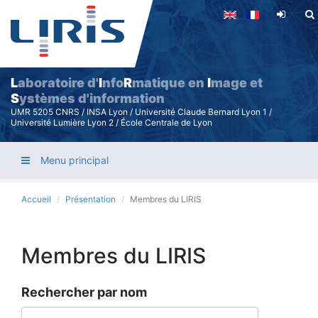
Aller
au
contenu
principal
L
aboratoire d'
I
nfo
R
matique en
I
mage et
S
ystèmes d'information
UMR 5205 CNRS / INSA Lyon / Université Claude Bernard Lyon 1 /
Université Lumière Lyon 2 / École Centrale de Lyon
Menu principal
Accueil
Présentation
Membres du LIRIS
Membres du LIRIS
Rechercher par nom