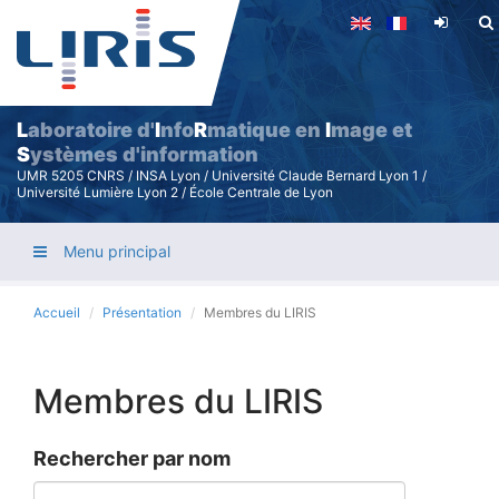
Aller
au
contenu
principal
L
aboratoire d'
I
nfo
R
matique en
I
mage et
S
ystèmes d'information
UMR 5205 CNRS / INSA Lyon / Université Claude Bernard Lyon 1 /
Université Lumière Lyon 2 / École Centrale de Lyon
Menu principal
Accueil
Présentation
Membres du LIRIS
Membres du LIRIS
Rechercher par nom