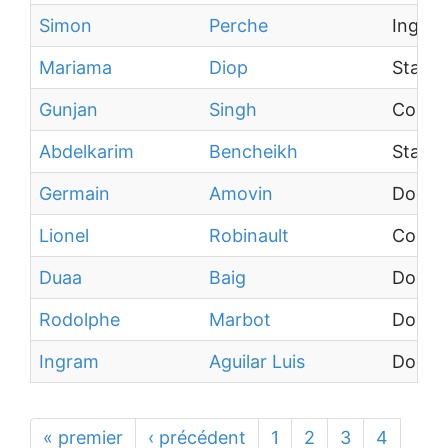
Simon
Perche
Ingéni
Mariama
Diop
Stagia
Gunjan
Singh
Collab
Abdelkarim
Bencheikh
Stagia
Germain
Amovin
Docto
Lionel
Robinault
Collab
Duaa
Baig
Docto
Rodolphe
Marbot
Docto
Ingram
Aguilar Luis
Docto
« premier
‹ précédent
1
2
3
4