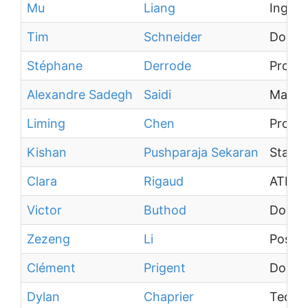
Mu
Liang
Ingéni
Tim
Schneider
Docto
Stéphane
Derrode
Profes
Alexandre Sadegh
Saidi
Maître
Liming
Chen
Profes
Kishan
Pushparaja Sekaran
Stagia
Clara
Rigaud
ATER
Victor
Buthod
Docto
Zezeng
Li
Post D
Clément
Prigent
Docto
Dylan
Chaprier
Techni