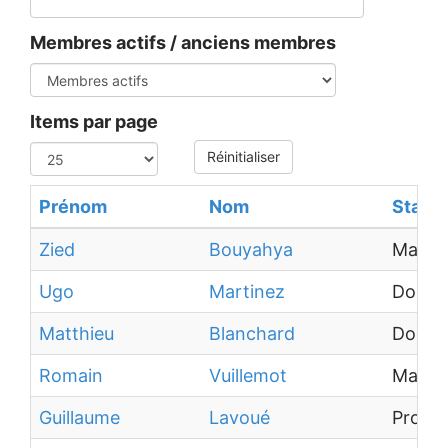
Membres actifs / anciens membres
Items par page
Réinitialiser
Prénom
Nom
Statut
Zied
Bouyahya
Maître
Ugo
Martinez
Docto
Matthieu
Blanchard
Docto
Romain
Vuillemot
Maître
Guillaume
Lavoué
Profes