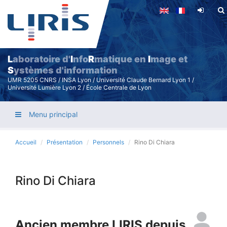
Aller
au
contenu
principal
L
aboratoire d'
I
nfo
R
matique en
I
mage et
S
ystèmes d'information
UMR 5205 CNRS / INSA Lyon / Université Claude Bernard Lyon 1 /
Université Lumière Lyon 2 / École Centrale de Lyon
Menu principal
Accueil
Présentation
Personnels
Rino Di Chiara
Rino Di Chiara
Ancien membre LIRIS depuis