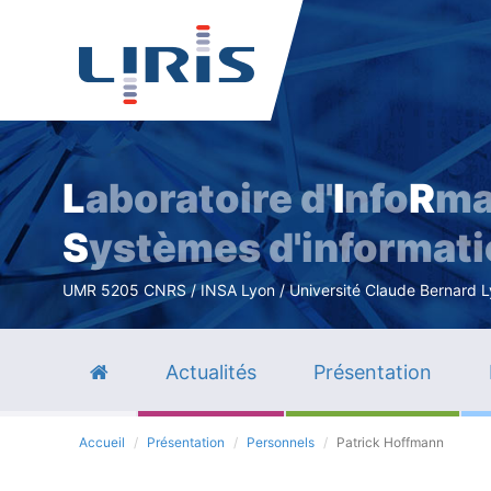
L
aboratoire d'
I
nfo
R
ma
S
ystèmes d'informat
UMR 5205 CNRS / INSA Lyon / Université Claude Bernard Lyo
Actualités
Présentation
Accueil
Présentation
Personnels
Patrick Hoffmann