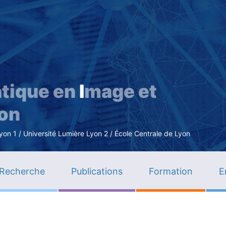
Aller
au
contenu
principal
tique en
I
mage et
ion
n 1 / Université Lumière Lyon 2 / École Centrale de Lyon
Recherche
Publications
Formation
E