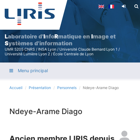
Aller
au
contenu
principal
L
aboratoire d'
I
nfo
R
matique en
I
mage et
S
ystèmes d'information
UMR 5205 CNRS / INSA Lyon / Université Claude Bernard Lyon 1 /
Université Lumière Lyon 2 / École Centrale de Lyon
Menu principal
Accueil
Présentation
Personnels
Ndeye-Arame Diago
Ndeye-Arame Diago
Ancien membre LIRIS depuis