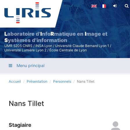
Aller
au
contenu
principal
L
aboratoire d'
I
nfo
R
matique en
I
mage et
S
ystèmes d'information
UMR 5205 CNRS / INSA Lyon / Université Claude Bernard Lyon 1 /
Université Lumière Lyon 2 / École Centrale de Lyon
Menu principal
Accueil
Présentation
Personnels
Nans Tillet
Nans Tillet
Stagiaire