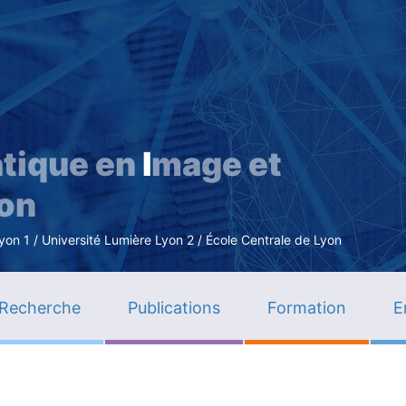
Aller
au
contenu
principal
tique en
I
mage et
ion
n 1 / Université Lumière Lyon 2 / École Centrale de Lyon
Recherche
Publications
Formation
E