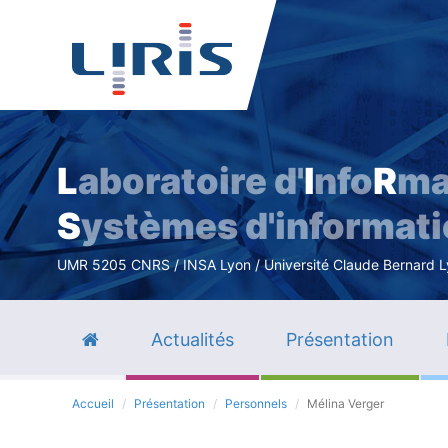
L
aboratoire d'
I
nfo
R
ma
S
ystèmes d'informat
UMR 5205 CNRS / INSA Lyon / Université Claude Bernard Lyo
Actualités
Présentation
Accueil
Présentation
Personnels
Mélina Verger