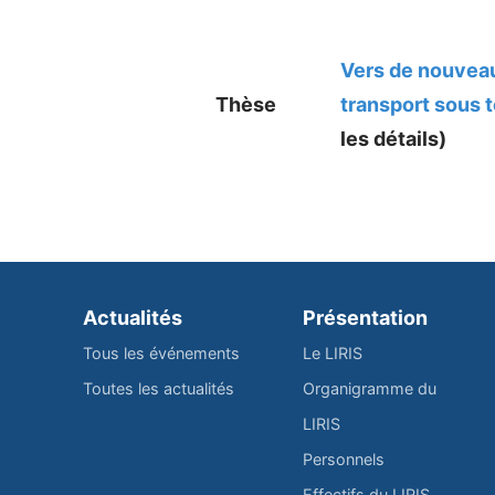
Vers de nouveau
Thèse
transport sous 
les détails)
Actualités
Présentation
Tous les événements
Le LIRIS
Toutes les actualités
Organigramme du
LIRIS
Personnels
Effectifs du LIRIS