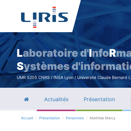
L
aboratoire d'
I
nfo
R
ma
S
ystèmes d'informat
UMR 5205 CNRS / INSA Lyon / Université Claude Bernard Lyo
Actualités
Présentation
Accueil
Présentation
Personnels
Mathilde Marcy