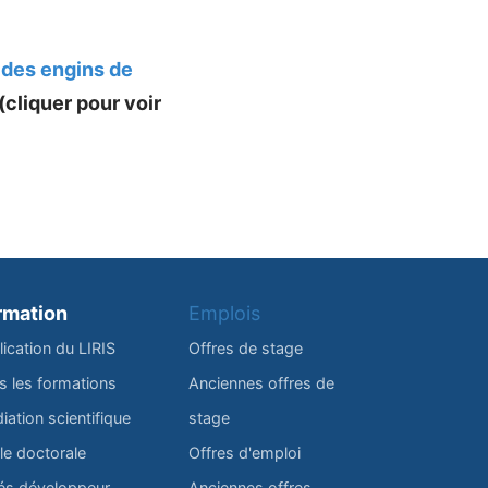
 des engins de
(cliquer pour voir
rmation
Emplois
lication du LIRIS
Offres de stage
s les formations
Anciennes offres de
iation scientifique
stage
le doctorale
Offres d'emploi
és développeur
Anciennes offres