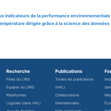
x indicateurs de la performance environnementale
température dirigée grâce à la science des données
Recherche
Publications
Fo
Pôles du LIRIS
Toutes les publications
Imp
Équipes du LIRIS
(HAL)
dan
Plateformes
Collaborations
Méd
Logiciels (dans HAL)
internationales
Éco
Jeux de données
Faits marquants
Caf