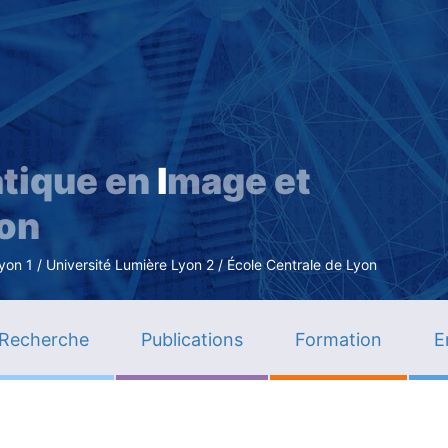
Aller
au
contenu
principal
tique en
I
mage et
ion
n 1 / Université Lumière Lyon 2 / École Centrale de Lyon
Recherche
Publications
Formation
E