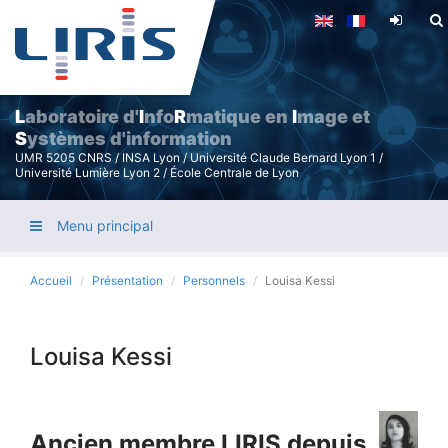
Aller
au
contenu
principal
L
aboratoire d'
I
nfo
R
matique en
I
mage et
S
ystèmes d'information
UMR 5205 CNRS / INSA Lyon / Université Claude Bernard Lyon 1 /
Université Lumière Lyon 2 / École Centrale de Lyon
Menu principal
Accueil
Présentation
Personnels
Louisa Kessi
Louisa Kessi
Ancien membre LIRIS depuis