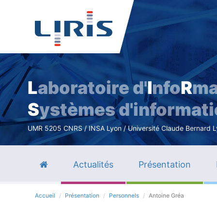
L
aboratoire d'
I
nfo
R
ma
S
ystèmes d'informat
UMR 5205 CNRS / INSA Lyon / Université Claude Bernard Lyo
Actualités
Présentation
Accueil
Présentation
Personnels
Antoine Gréa