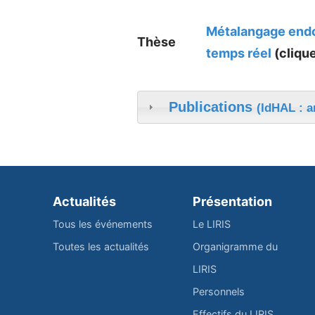
Métalangage endom
Thèse
temps réel
(clique
Publications
(IdHAL : a
Actualités
Présentation
Tous les événements
Le LIRIS
Toutes les actualités
Organigramme du
LIRIS
Personnels
Effectifs du LIRIS