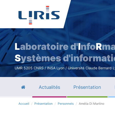
L
aboratoire d'
I
nfo
R
ma
S
ystèmes d'informat
UMR 5205 CNRS / INSA Lyon / Université Claude Bernard Lyo
Actualités
Présentation
Accueil
Présentation
Personnels
Amélia Di Martino