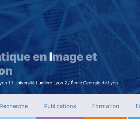
Aller
au
contenu
principal
tique en
I
mage et
ion
n 1 / Université Lumière Lyon 2 / École Centrale de Lyon
Recherche
Publications
Formation
E