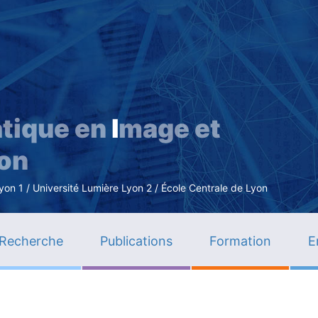
Aller
au
contenu
principal
tique en
I
mage et
ion
n 1 / Université Lumière Lyon 2 / École Centrale de Lyon
Recherche
Publications
Formation
E