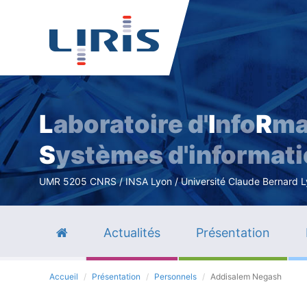
L
aboratoire d'
I
nfo
R
ma
S
ystèmes d'informat
UMR 5205 CNRS / INSA Lyon / Université Claude Bernard Lyo
Actualités
Présentation
Accueil
Présentation
Personnels
Addisalem Negash