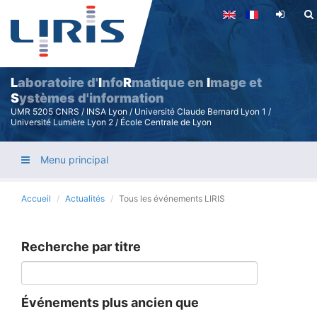
Aller
au
contenu
principal
L
aboratoire d'
I
nfo
R
matique en
I
mage et
S
ystèmes d'information
UMR 5205 CNRS / INSA Lyon / Université Claude Bernard Lyon 1 /
Université Lumière Lyon 2 / École Centrale de Lyon
Menu principal
Accueil
Actualités
Tous les événements LIRIS
Recherche par titre
Événements plus ancien que