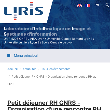
Aller
au
contenu
principal
L
aboratoire d'
I
nfo
R
matique en
I
mage et
S
ystèmes d'information
UMR 5205 CNRS / INSA Lyon / Université Claude Bernard Lyon 1 /
Université Lumière Lyon 2 / École Centrale de Lyon
Menu principal
Accueil
Actualités
Tous les événements
Petit déjeuner RH CNRS - Organisation d'une rencontre RH au
LIRIS
Petit déjeuner RH CNRS -
Organisation d'une rencontre RH