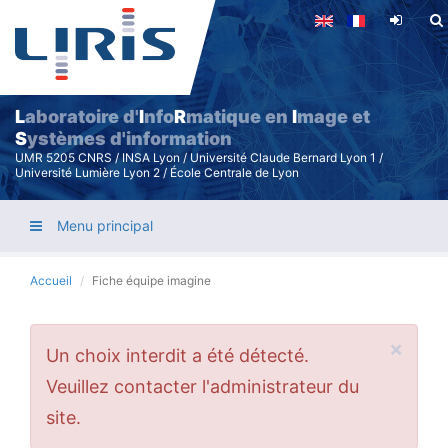
Aller
au
contenu
principal
L
aboratoire d'
I
nfo
R
matique en
I
mage et
S
ystèmes d'information
UMR 5205 CNRS / INSA Lyon / Université Claude Bernard Lyon 1 /
Université Lumière Lyon 2 / École Centrale de Lyon
Menu principal
Accueil
Fiche équipe imagine
×
Message
Un choix interdit a été détecté.
d'erreur
Veuillez contacter l'administrateur du
site.