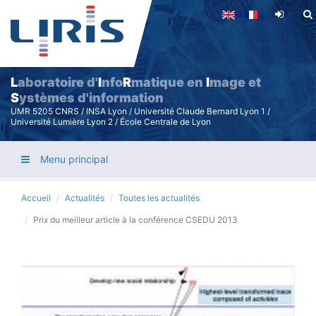
Aller
au
contenu
principal
L
aboratoire d'
I
nfo
R
matique en
I
mage et
S
ystèmes d'information
UMR 5205 CNRS / INSA Lyon / Université Claude Bernard Lyon 1 /
Université Lumière Lyon 2 / École Centrale de Lyon
Menu principal
Accueil
Actualités
Toutes les actualités
Prix du meilleur article à la conférence CSEDU 2013