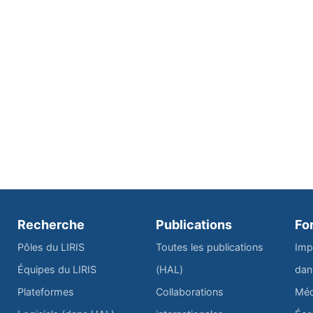
Recherche
Publications
Fo
Pôles du LIRIS
Toutes les publications
Imp
Équipes du LIRIS
(HAL)
dan
Plateformes
Collaborations
Méd