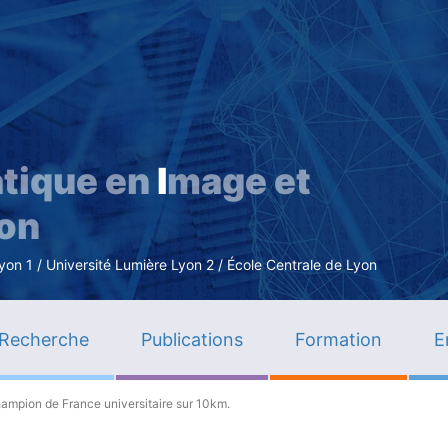
Aller
au
contenu
principal
tique en
I
mage et
ion
n 1 / Université Lumière Lyon 2 / École Centrale de Lyon
Recherche
Publications
Formation
E
hampion de France universitaire sur 10km.