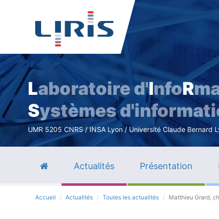
L
aboratoire d'
I
nfo
R
ma
S
ystèmes d'informat
UMR 5205 CNRS / INSA Lyon / Université Claude Bernard Lyo
Actualités
Présentation
Accueil
Actualités
Toutes les actualités
Matthieu Grard, c