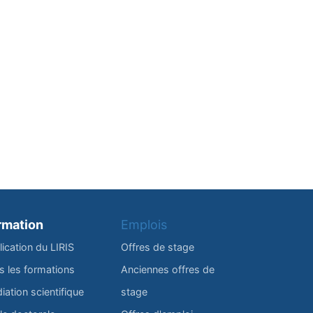
rmation
Emplois
lication du LIRIS
Offres de stage
s les formations
Anciennes offres de
iation scientifique
stage