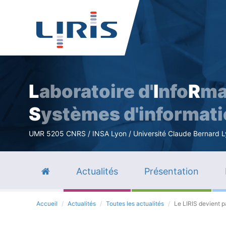
L
aboratoire d'
I
nfo
R
ma
S
ystèmes d'informat
UMR 5205 CNRS / INSA Lyon / Université Claude Bernard Lyo
Actualités
Présentation
Accueil
Actualités
Toutes les actualités
Le LIRIS devient 