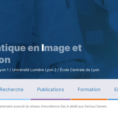
Aller
au
contenu
principal
tique en
I
mage et
ion
n 1 / Université Lumière Lyon 2 / École Centrale de Lyon
Recherche
Publications
Formation
E
partenaire associé du réseau d'excellence GaLA dédié aux Serious Games