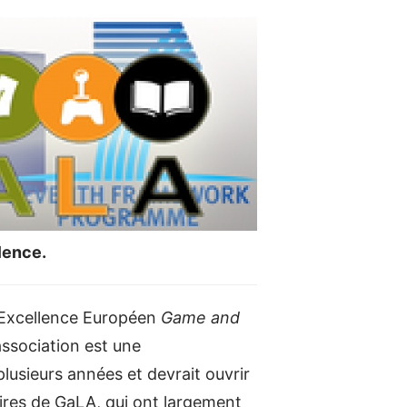
lence.
d’Excellence Européen
Game and
association est une
lusieurs années et devrait ouvrir
aires de GaLA, qui ont largement