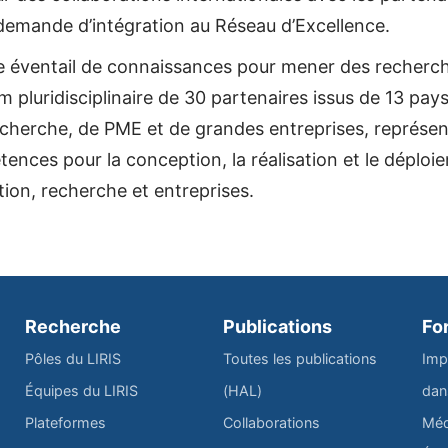
demande d’intégration au Réseau d’Excellence.
e éventail de connaissances pour mener des recherc
um pluridisciplinaire de 30 partenaires issus de 13 pay
recherche, de PME et de grandes entreprises, représ
tences pour la conception, la réalisation et le déplo
tion, recherche et entreprises.
Recherche
Publications
Fo
Pôles du LIRIS
Toutes les publications
Imp
Équipes du LIRIS
(HAL)
dan
Plateformes
Collaborations
Méd