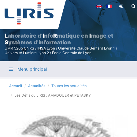
Aller
au
contenu
principal
L
aboratoire d'
I
nfo
R
matique en
I
mage et
S
ystèmes d'information
UMR 5205 CNRS / INSA Lyon / Université Claude Bernard Lyon 1 /
Université Lumière Lyon 2 / École Centrale de Lyon
Menu principal
Accueil
Actualités
Toutes les actualités
Les Défis du LIRIS : AMADOUER et PETASKY