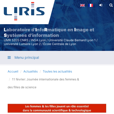
Aller
au
contenu
principal
L
aboratoire d'
I
nfo
R
matique en
I
mage et
S
ystèmes d'information
UMR 5205 CNRS / INSA Lyon / Université Claude Bernard Lyon 1 /
Université Lumière Lyon 2 / École Centrale de Lyon
Menu principal
Accueil
Actualités
Toutes les actualités
11 février: Journée internationale des femmes &
des filles de science