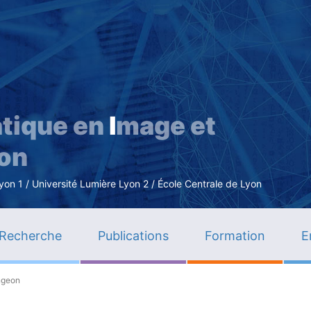
Aller
au
contenu
principal
tique en
I
mage et
ion
n 1 / Université Lumière Lyon 2 / École Centrale de Lyon
Recherche
Publications
Formation
E
ngeon