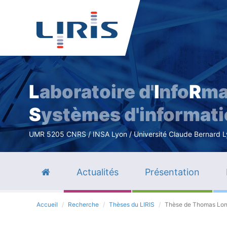
L
aboratoire d'
I
nfo
R
ma
S
ystèmes d'informat
UMR 5205 CNRS / INSA Lyon / Université Claude Bernard Lyo
Actualités
Présentation
Accueil
Recherche
Thèses du LIRIS
Thèse de Thomas Lo