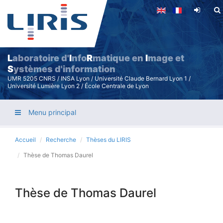
Aller
au
contenu
principal
L
aboratoire d'
I
nfo
R
matique en
I
mage et
S
ystèmes d'information
UMR 5205 CNRS / INSA Lyon / Université Claude Bernard Lyon 1 /
Université Lumière Lyon 2 / École Centrale de Lyon
Menu principal
Accueil
Recherche
Thèses du LIRIS
Thèse de Thomas Daurel
Thèse de Thomas Daurel